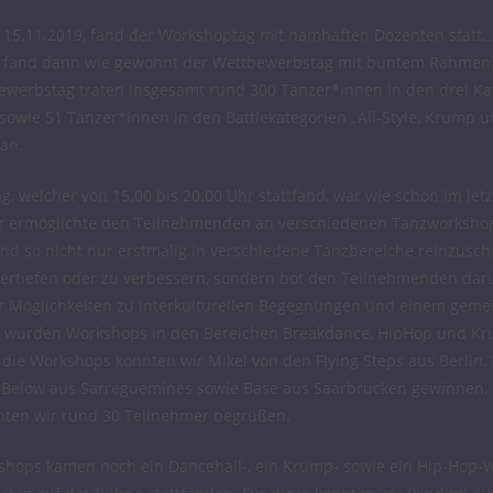
n 15.11.2019, fand der Workshoptag mit namhaften Dozenten statt.
8, fand dann wie gewohnt der Wettbewerbstag mit buntem Rahm
ewerbstag traten insgesamt rund 300 Tänzer*innen in den drei Kat
owie 51 Tänzer*innen in den Battlekategorien „All-Style, Krump 
an.
, welcher von 15.00 bis 20.00 Uhr stattfand, war wie schon im letz
 Er ermöglichte den Teilnehmenden an verschiedenen Tanzworksho
nd so nicht nur erstmalig in verschiedene Tanzbereiche reinzus
vertiefen oder zu verbessern, sondern bot den Teilnehmenden dar
 Möglichkeiten zu interkulturellen Begegnungen und einem gem
s wurden Workshops in den Bereichen Breakdance, HipHop und K
 die Workshops konnten wir Mikel von den Flying Steps aus Berlin,
Below aus Sarreguemines sowie Base aus Saarbrücken gewinnen.
ten wir rund 30 Teilnehmer begrüßen.
shops kamen noch ein Dancehall-, ein Krump- sowie ein Hip-Hop-W