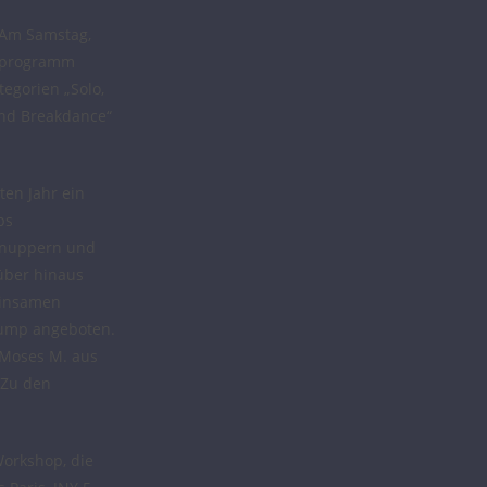
 Am Samstag,
enprogramm
egorien „Solo,
und Breakdance“
ten Jahr ein
ps
chnuppern und
über hinaus
einsamen
rump angeboten.
 Moses M. aus
 Zu den
orkshop, die