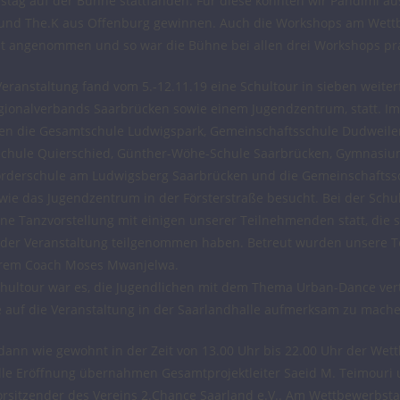
ag auf der Bühne stattfanden. Für diese konnten wir Pandimi aus 
und The.K aus Offenburg gewinnen. Auch die Workshops am Wett
t angenommen und so war die Bühne bei allen drei Workshops pral
Veranstaltung fand vom 5.-12.11.19 eine Schultour in sieben weit
gionalverbands Saarbrücken sowie einem Jugendzentrum, statt. I
en die Gesamtschule Ludwigspark, Gemeinschaftsschule Dudweiler
chule Quierschied, Günther-Wöhe-Schule Saarbrücken, Gymnasiu
örderschule am Ludwigsberg Saarbrücken und die Gemeinschaftss
ie das Jugendzentrum in der Försterstraße besucht. Bei der Schu
eine Tanzvorstellung mit einigen unserer Teilnehmenden statt, die 
i der Veranstaltung teilgenommen haben. Betreut wurden unsere
erem Coach Moses Mwanjelwa.
chultour war es, die Jugendlichen mit dem Thema Urban-Dance ver
 auf die Veranstaltung in der Saarlandhalle aufmerksam zu mache
dann wie gewohnt in der Zeit von 13.00 Uhr bis 22.00 Uhr der Wet
zielle Eröffnung übernahmen Gesamtprojektleiter Saeid M. Teimouri
Vorsitzender des Vereins 2.Chance Saarland e.V.. Am Wettbewerbst