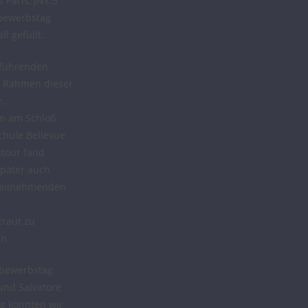
Paris, JNY.5
bewerbstag
l gefüllt.
erführenden
m Rahmen dieser
,
m am Schloß
chule Bellevue
ltour fand
später auch
 Teilnehmenden
traut zu
n.
tbewerbstag
 und Salvatore
ag konnten wir