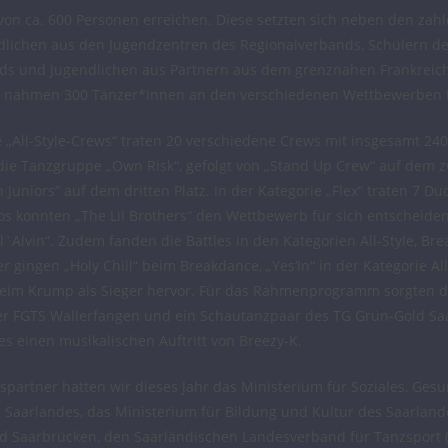
von ca. 600 Personen erreichen. Diese setzten sich neben den za
dlichen aus den Jugendzentren des Regionalverbands, Schülern d
ds und Jugendlichen aus Partnern aus dem grenznahen Frankrei
 nahmen 300 Tänzer*innen an den verschiedenen Wettbewerben t
e „All-Style-Crews“ traten 20 verschiedene Crews mit insgesamt 24
ie Tanzgruppe „Own Risk“, gefolgt von „Stand Up Crew“ auf dem z
 Juniors“ auf dem dritten Platz. In der Kategorie „Flex“ traten 7 Du
os konnten „The Lil Brothers“ den Wettbewerb für sich entscheiden
l`Alvin“. Zudem fanden die Battles in den Kategorien All-Style, B
r gingen „Holy Chill“ beim Breakdance, „Yes‘In“ in der Kategorie Al
eim Krump als Sieger hervor. Für das Rahmenprogramm sorgten di
r FGTS Wallerfangen und ein Schautanzpaar des TG Grün-Gold Sa
 einen musikalischen Auftritt von Breezy-K.
spartner hatten wir dieses Jahr das Ministerium für Soziales, Ges
 Saarlandes, das Ministerium für Bildung und Kultur des Saarland
d Saarbrücken, den Saarländischen Landesverband für Tanzsport (