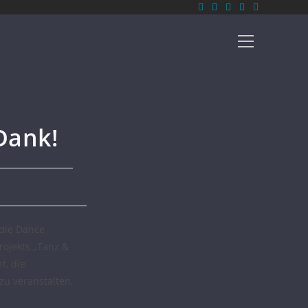
Dank!
 die Dance
rojekts „Tanz &
t, die
u veranstalten,