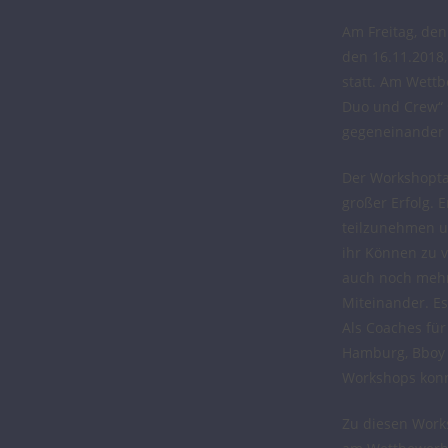
Am Freitag, de
den 16.11.201
statt. Am Wettb
Duo und Crew“ s
gegeneinander 
Der Workshoptag
großer Erfolg.
teilzunehmen u
ihr Können zu 
auch noch mehr
Miteinander. E
Als Coaches für
Hamburg, Bboy 
Workshops konn
Zu diesen Work