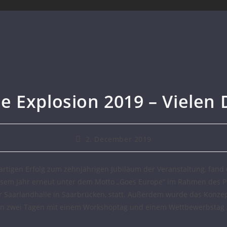
e Explosion 2019 – Vielen 
2. December 2019
rtigen Erfolg zum zehnjährigen Jubiläum der Veranstaltung, fand
iesem Jahr erneut unter dem Motto „Goes Europe“ im Rahmen des P
er Saarlandhalle in Saarbrücken, statt. Außerdem wurde das Konzep
an zwei Tagen mit einem Workshoptag und einem Wettbewerbstag z