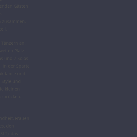
hlenden Gästen
es
ch zusammen.
eil.
0 Tänzern an.
weiten Platz
os und 7 Solos
, in der Sparte
reakdance und
l-Style und
e kleinen
arbrücken.
undheit, Frauen
es, den
SLT), das