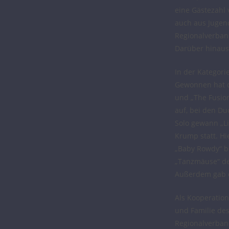
eine Gästezahl 
auch aus Jugen
Regionalverban
Darüber hinaus
In der Kategori
Gewonnen hat d
und „The Fusion
auf, bei den Du
Solo gewann „Li
Krump statt. Hie
„Baby Rowdy“ b
„Tanzmäuse“ de
Außerdem gab es
Als Kooperation
und Familie des
Regionalverban