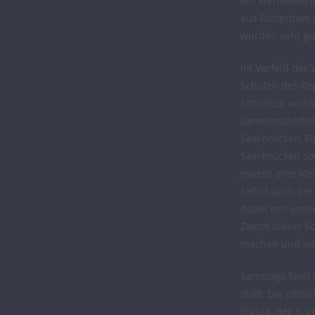
am Wettbewerbst
aus Rotterdam 
wurden sehr gu
Im Vorfeld der 
Schulen des Re
Schultour wurd
Gemeinschaftss
Saarbrücken, F
Saarbrücken sow
jeweils eine kl
selbst auch be
dabei von uns
Zweck dieser S
machen und sie
Samstags fand 
statt. Die offi
Frasca, der 1. 