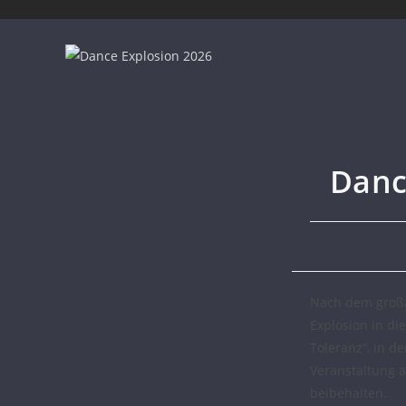
Danc
Nach dem großa
Explosion in d
Toleranz“, in d
Veranstaltung 
beibehalten.