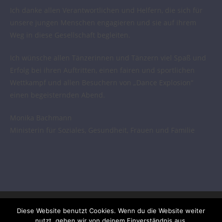
Ich danke allen Verantwortlichen und Helfern, die sich für
unsere jungen Menschen engagieren und sie auf ihrem
Weg in diese Gesellschaft begleiten.
Ich wünsche allen Tänzerinnen und Tänzern viel Spaß und
Erfolg bei ihren Auftritten, einen fairen und sportlichen
Wettkampf und allen Besuchern von „Dance Explosion“
einen begeisternden Abend.
Monika Bachmann
Ministerin für Soziales, Gesundheit, Frauen und Familie
Diese Website benutzt Cookies. Wenn du die Website weiter
nutzt, gehen wir von deinem Einverständnis aus.