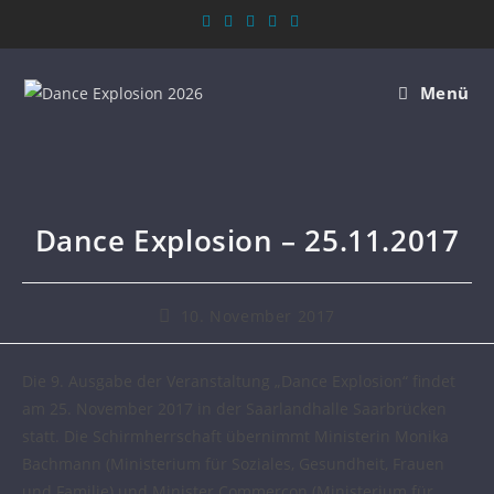
Menü
Dance Explosion – 25.11.2017
10. November 2017
Die 9. Ausgabe der Veranstaltung „Dance Explosion“ findet
am 25. November 2017 in der Saarlandhalle Saarbrücken
statt. Die Schirmherrschaft übernimmt Ministerin Monika
Bachmann (Ministerium für Soziales, Gesundheit, Frauen
und Familie) und Minister Commerçon (Ministerium für