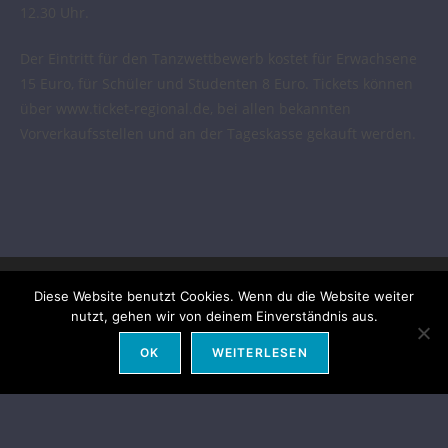
12.30 Uhr.
Der Eintritt für den Tanzwettbewerb kostet für Erwachsene
15 Euro, für Schüler und Studenten 8 Euro. Tickets können
über www.ticket-regional.de, bei allen bekannten
Vorverkaufsstellen und an der Tageskasse gekauft werden.
Diese Website benutzt Cookies. Wenn du die Website weiter
nutzt, gehen wir von deinem Einverständnis aus.
OK
WEITERLESEN