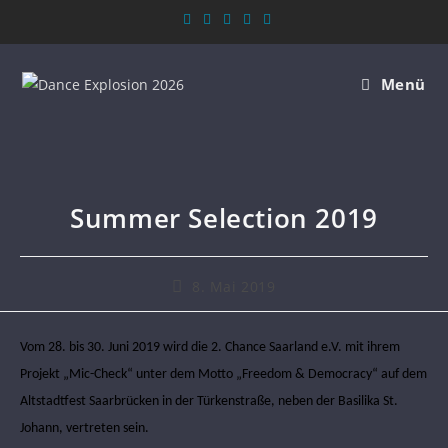
Menü
Summer Selection 2019
8. Mai 2019
Vom 28. bis 30. Juni 2019 wird die 2. Chance Saarland e.V. mit ihrem
Projekt „Mic-Check“ unter dem Motto „Freedom & Democracy“ auf dem
Altstadtfest Saarbrücken in der Türkenstraße, neben der Basilika St.
Johann, vertreten sein.