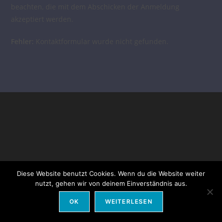
beachten, die mit dem Abschicken der Anmeldung
akzeptiert werden.
Fehler:
Kontaktformular wurde nicht gefunden.
Diese Website benutzt Cookies. Wenn du die Website weiter
nutzt, gehen wir von deinem Einverständnis aus.
© 2009-25 Dance Explosion |
Impressum
|
Datenschutz
OK
WEITERLESEN