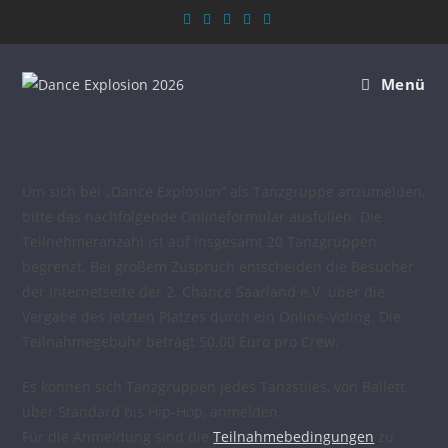
Menü
Um sich bei „Dance Explosion“ als Tanzgruppe anzumelden,
bitte das nachfolgende Onlineformular ausfüllen. Die
Teilnehmeranzahl ist auf insgesamt 20 Tanzgruppen
begrenzt. Bei großem Zuspruch entscheiden die Besucher
der Internetseite der 2. Chance Saarland e.V. über die
Vergabe des letzten Platzes durch ein Online-Voting. Die
Teilnahmegebühr beträgt 50.00 Euro pro Crew.
Es können sich Tanzgruppen jedes Tanzstiles, von Ballett
über Standard bis Hip-Hop, anmelden.
Für die Anmeldung sind die
Teilnahmebedingungen
zu