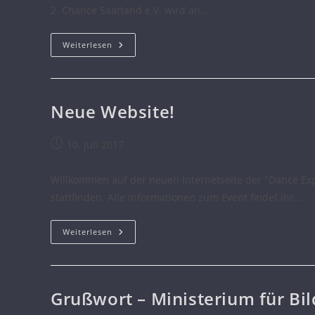
2. Chance Saarland e.V. wird an…
Weiterlesen
Neue Website!
10. Juli 2017
Willkommen auf der neuen Internetseite der "Dance Exp
stattfinden. Alle Informationen zum Event findet ihr…
Weiterlesen
Grußwort – Ministerium für Bi