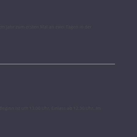
sem Jahr zum ersten Mal an zwei Tagen in der
eginn ist um 13.00 Uhr, Einlass ab 12.30 Uhr. Im