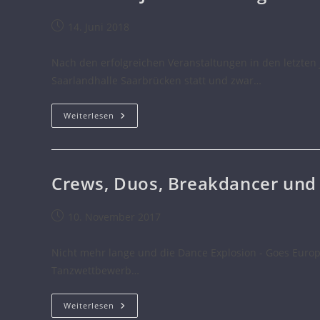
14. Juni 2018
Nach den erfolgreichen Veranstaltungen in den letzten 
Saarlandhalle Saarbrücken statt und zwar…
Weiterlesen
Crews, Duos, Breakdancer und
10. November 2017
Nicht mehr lange und die Dance Explosion - Goes Europe
Tanzwettbewerb…
Weiterlesen