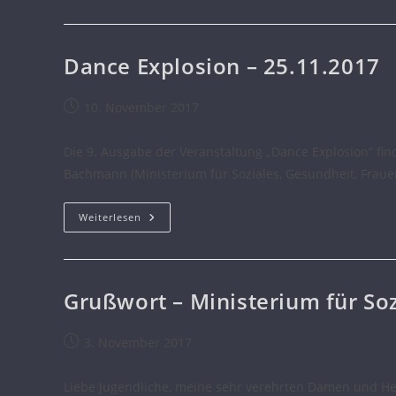
Dance Explosion – 25.11.2017
10. November 2017
Die 9. Ausgabe der Veranstaltung „Dance Explosion“ fi
Bachmann (Ministerium für Soziales, Gesundheit, Fraue
Weiterlesen
Grußwort – Ministerium für Soz
3. November 2017
Liebe Jugendliche, meine sehr verehrten Damen und Her