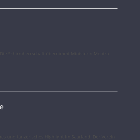
. Die Schirmherrschaft übernimmt Ministerin Monika
e
es und tänzerisches Highlight im Saarland. Der Verein