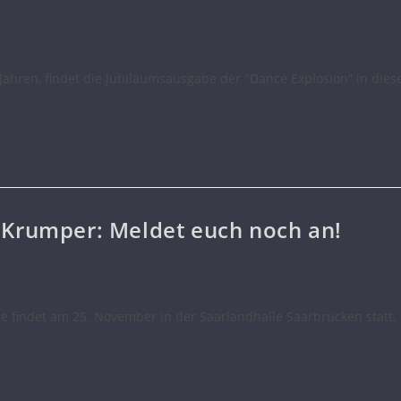
Jahren, findet die Jubiläumsausgabe der "Dance Explosion“ in die
 Krumper: Meldet euch noch an!
 findet am 25. November in der Saarlandhalle Saarbrücken statt. B